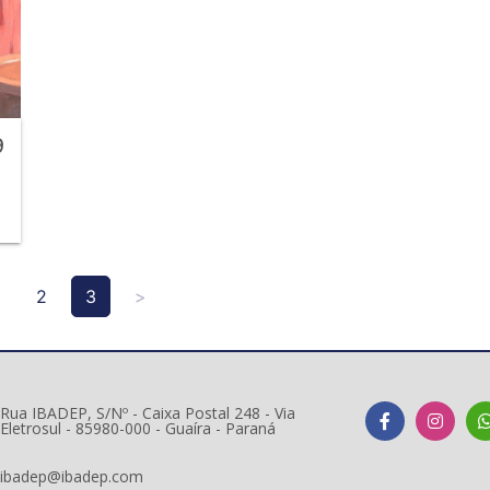
:9
2
3
>
Rua IBADEP, S/Nº - Caixa Postal 248 - Via
Eletrosul - 85980-000 - Guaíra - Paraná
ibadep@ibadep.com